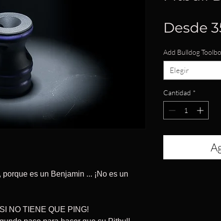
Desde
3
Add Bulldog Toolb
Elegir
Cantidad
*
Ag
, porque es un Benjamin ... ¡No es un
I NO TIENE QUE PING!