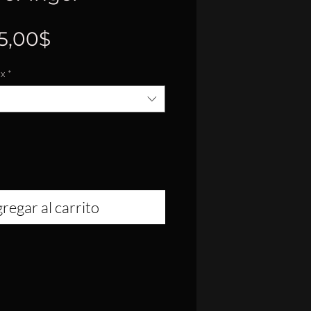
Precio
5,00$
de
ox
*
oferta
regar al carrito