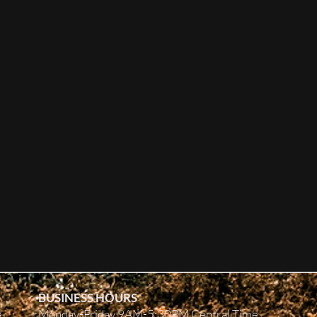
BUSINESS HOURS
e
Monday-Friday 9AM-5:30PM Central Time.