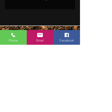
Pitbull Air
Phone
Email
Facebook
1811 West Beauregard Ave
San Angelo, TX 76901
pitbullairguns@gmail.com
(469) 430-9365
BUSINESS HOURS
Monday-Friday 9AM-5:30PM Central Time.
Closed Saturday & Sunday