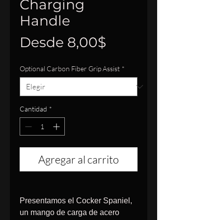
Charging
Handle
Precio
Desde
8,00$
de
Optional Carbon Fiber Grip Assist
*
oferta
Cantidad
*
Agregar al carrito
Presentamos el Cocker Spaniel,
un mango de carga de acero