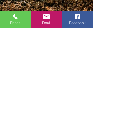
Pitbull Air
1811 West Beauregard Ave
Phone
Email
Facebook
San Angelo, TX 76901
pitbullairguns@gmail.com
(469) 430-9365
BUSINESS HOURS
Monday-Friday 9AM-5:30PM Central Time.
Closed Saturday & Sunday
"I can do all things through Christ
which strengtheneth me."
TERMS & CONDITIONS
CONTACT
ABOUT US